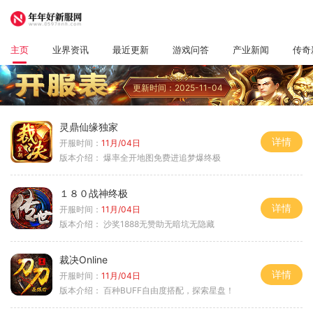
主页
业界资讯
最近更新
游戏问答
产业新闻
传奇
更新时间：2025-11-04
灵鼎仙缘独家
详情
开服时间：
11月/04日
版本介绍：
爆率全开地图免费进追梦爆终极
１８０战神终极
详情
开服时间：
11月/04日
版本介绍：
沙奖1888无赞助无暗坑无隐藏
裁决Online
详情
开服时间：
11月/04日
版本介绍：
百种BUFF自由度搭配，探索星盘！