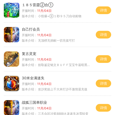
１８５雷霆②合①
详情
开服时间：
11月/04日
版本介绍：
小怪爆+⑨１秒９５刀自动捡物
自己打会员
详情
开服时间：
11月/04日
版本介绍：
无顶榜无捐献一切充值可打
复古灵宠
详情
开服时间：
11月/04日
版本介绍：
拾取鉴定铭文ＢＵＦＦ宝宝牛逼暗黑属性
30米全满迷失
详情
开服时间：
11月/04日
版本介绍：
攻沙奖励上千大米打沙不激情退充值
战狐三国单职业
详情
开服时间：
11月/04日
版本介绍：
三天合区沙奖8888火龙迷失冰雪轻变