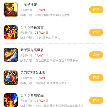
魔灵神宠
详情
开服时间：
08月/24日
版本介绍：
秘境宠物剧情奇遇特色激情
１７６特色复古
详情
开服时间：
08月/24日
版本介绍：
176你没玩过的复古
新版酒鬼高爆版
详情
开服时间：
08月/24日
版本介绍：
自动挂机自动捡物自动？解放双手
刀刀切割5%冰雪
详情
开服时间：
08月/24日
版本介绍：
送捐献狂暴顶赞时装速来？
１７６专属极品
详情
开服时间：
08月/24日
版本介绍：
上线９运狂暴免费送专属BOSS无沙捐