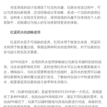
传送系统的设计也增添了社交的乐趣。玩家在传送过程中，可
以与其他玩家相遇，交流经验或分享攻略，形成一个活跃的游戏社
区。这种多人在线交互的特点，使得游戏的乐趣不仅体现在个人的
冒险中，还能通过与他人的互动来获得更多的体验。
红蓝药水的战略使用
红蓝药水是不可或缺的道具。红药水用于恢复生命值，而蓝药
水则用于恢复魔法值。掌握这两种药水的使用时机，对于玩家的生
存与战斗胜负至关重要。
在PK对战中，合理的药水使用策略能让玩家在关键时刻逆转战
局。当生命值即将耗尽时，及时使用红药水可以让角色重新焕发斗
志，继续战斗。与此在需要释放强大技能时，蓝药水的使用可以确
保玩家拥有足够的魔法值进行攻击。了解如何在战斗中快速使用药
水，能显著提高玩家的战斗效率和生存能力。
PK（玩家对战玩家）是超变传世65535中的一大亮点。游戏提
供了多种PK模式，包括自由PK和组队PK，满足不同玩家的需求。在
自由PK模式下，玩家可以随时随地与其他玩家进行对战，体验到无
时无刻的紧张刺激。而在组队PK模式中，玩家可以与好友组成战