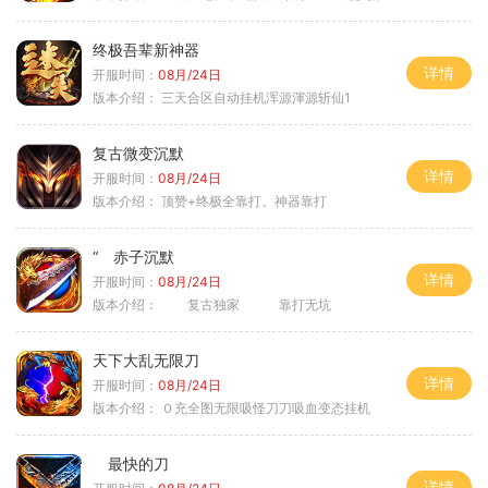
终极吾辈新神器
详情
开服时间：
08月/24日
版本介绍：
三天合区自动挂机浑源渾源斩仙1
复古微变沉默
详情
开服时间：
08月/24日
版本介绍：
顶赞+终极全靠打。神器靠打
“ 赤子沉默
详情
开服时间：
08月/24日
版本介绍：
复古独家 靠打无坑
天下大乱无限刀
详情
开服时间：
08月/24日
版本介绍：
０充全图无限吸怪刀刀吸血变态挂机
最快的刀
详情