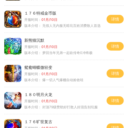
１７６特戒金币版
详情
开服时间：
01月/10日
版本介绍：
无假人无内服无暗坑百姓消费散人首选
新熊猫沉默
详情
开服时间：
01月/10日
版本介绍：
梦回当年兄弟一起砍传奇0冲终极
鸳鸯蝴蝶微轻变
详情
开服时间：
01月/10日
版本介绍：
爆一切人气爆棚自动捡收哇
１８０明月火龙
详情
开服时间：
01月/10日
版本介绍：
封顶79级赞助好打散人好混告别坑服
１７６旷世复古
详情