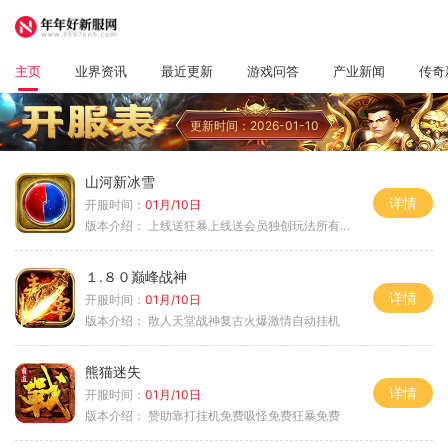
主页
业界资讯
最近更新
游戏问答
产业新闻
传奇
更新时间：2026-01-10
山河新冰雪
详情
开服时间：
01月/10日
版本介绍：
上线送狂暴上线送会员独创玩法所有装备靠
１.８０巅峰战神
详情
开服时间：
01月/10日
版本介绍：
散人天堂战神复古火爆激情自动挂机
熊猫迷失
详情
开服时间：
01月/10日
版本介绍：
赞助靠打挂机免费吸怪免费狂暴免费