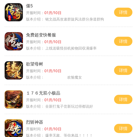
僵5
详情
开服时间：
01月/10日
版本介绍：
铭文战高攻速群旋风法群分身道群狗
免费超变快餐服
详情
开服时间：
01月/10日
版本介绍：
上线送吸怪挂机捡物回収满爆率
欲望母树
详情
开服时间：
01月/10日
版本介绍：
欢愉魔女
１７６无双小极品
详情
开服时间：
01月/10日
版本介绍：
全新打鬼子尝新玩过得都说好
烈斩神器
详情
开服时间：
01月/10日
版本介绍：
爆率无敌、等你来战！！！！