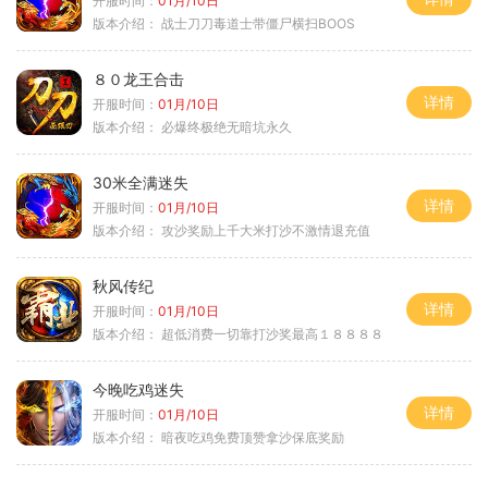
开服时间：
01月/10日
版本介绍：
战士刀刀毒道士带僵尸横扫BOOS
８０龙王合击
详情
开服时间：
01月/10日
版本介绍：
必爆终极绝无暗坑永久
30米全满迷失
详情
开服时间：
01月/10日
版本介绍：
攻沙奖励上千大米打沙不激情退充值
秋风传纪
详情
开服时间：
01月/10日
版本介绍：
超低消费一切靠打沙奖最高１８８８８
今晚吃鸡迷失
详情
开服时间：
01月/10日
版本介绍：
暗夜吃鸡免费顶赞拿沙保底奖励