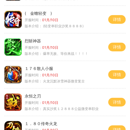
( 金蟾轻变 )
详情
开服时间：
01月/10日
版本介绍：
(轻变单职业沙奖８８８８)
烈斩神器
详情
开服时间：
01月/10日
版本介绍：
爆率无敌、等你来战！！！！
１７６散人小服
详情
开服时间：
01月/10日
版本介绍：
火龙沉默冰雪神器微变复古
永恒之刃
详情
开服时间：
01月/10日
版本介绍：
真实沙奖１２８８８公益微变单职业
１．８０传奇火龙
详情