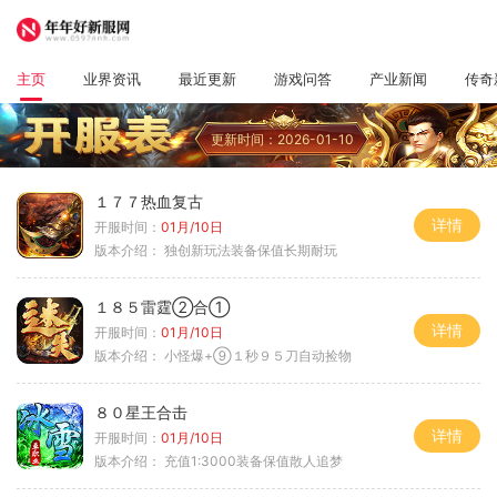
主页
业界资讯
最近更新
游戏问答
产业新闻
传奇
更新时间：2026-01-10
１７７热血复古
详情
开服时间：
01月/10日
版本介绍：
独创新玩法装备保值长期耐玩
１８５雷霆②合①
详情
开服时间：
01月/10日
版本介绍：
小怪爆+⑨１秒９５刀自动捡物
８０星王合击
详情
开服时间：
01月/10日
版本介绍：
充值1:3000装备保值散人追梦