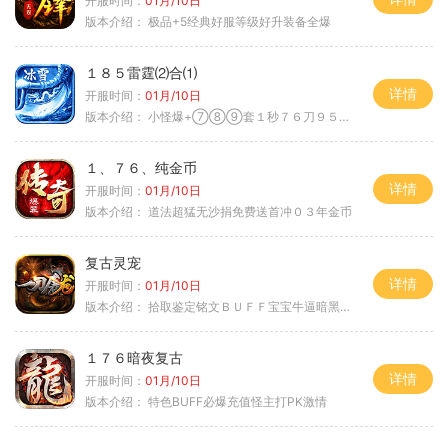
开服时间：
01月/10日
版本介绍：
极品+5经典好服等级好升装备全爆
１８５雷霆⑵合⑴
详情
开服时间：
01月/10日
版本介绍：
小怪爆+⑦⑧⑨套１秒７６刀９５范围捡
１、７６、纯金币
详情
开服时间：
01月/10日
版本介绍：
道法超猛无沙捐免费送首冲０３年金币
复古灵宠
详情
开服时间：
01月/10日
版本介绍：
拾取鉴定铭文ＢＵＦＦ宝宝牛逼暗黑属性
１７６暗夜复古
详情
开服时间：
01月/10日
版本介绍：
特色BUFF必爆充值怪主打PK激情