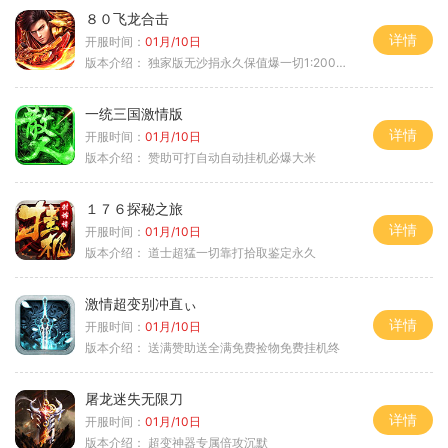
８０飞龙合击
详情
开服时间：
01月/10日
版本介绍：
独家版无沙捐永久保值爆一切1:2000回3
一统三国激情版
详情
开服时间：
01月/10日
版本介绍：
赞助可打自动自动挂机必爆大米
１７６探秘之旅
详情
开服时间：
01月/10日
版本介绍：
道士超猛一切靠打拾取鉴定永久
激情超变别冲直ぃ
详情
开服时间：
01月/10日
版本介绍：
送满赞助送全满免费捡物免费挂机终
屠龙迷失无限刀
详情
开服时间：
01月/10日
版本介绍：
超变神器专属倍攻沉默