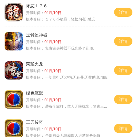
怀恋１７６
详情
开服时间：
01月/10日
版本介绍：
１７６小极品，轻松.怀旧.耐玩
玉骨遥神器
详情
开服时间：
01月/10日
版本介绍：
复古迷失神器不玩套路？到顶。
荣耀火龙
详情
开服时间：
01月/10日
版本介绍：
一切靠打.无沙捐.无狂暴.无赞助.长期服
绿色沉默
详情
开服时间：
01月/10日
版本介绍：
装备全靠打，散人无限抗米，复古三天合区
三刀传奇
详情
开服时间：
01月/10日
版本介绍：
全部有爆无隐藏散人追梦装备保值