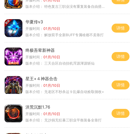
开服时间：
01月/10日
版本介绍：
特色复古三职业没有重复装备自由搭配私
华夏传v3
详情
开服时间：
01月/10日
版本介绍：
解放双手全新BUFF专属啥都不卖靠打
终极吾辈新神器
详情
开服时间：
01月/10日
版本介绍：
三天合区自动挂机浑源渾源斩仙
星王+４神器合击
详情
开服时间：
01月/10日
版本介绍：
无老区不秒杀运９乱爆自动捡取徊收+
洪荒沉默1.76
详情
开服时间：
01月/10日
版本介绍：
无沙捐无狂暴三职业平衡装备全靠打