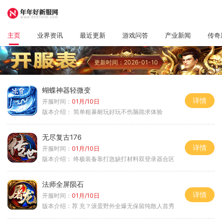
主页
业界资讯
最近更新
游戏问答
产业新闻
传奇
更新时间：2026-01-10
蝴蝶神器轻微变
详情
开服时间：
01月/10日
版本介绍：
简单粗暴耐玩好玩不伤脑跪求体验
无尽复古176
详情
开服时间：
01月/10日
版本介绍：
终极装备靠打急缺打材料双登录器合区
法师全屏陨石
详情
开服时间：
01月/10日
版本介绍：
荐 充？滚蛋野外全爆无保留纯散人首秀