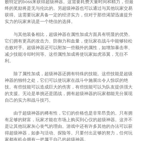
败特定的boss来获得超级神器。这需要耗费大量时间和精力，但最
终的奖励将是无与伦比的。另超级神器也可以通过与其他玩家交易
获得。这需要玩家具备一定的经济实力，但对于那些渴望迅速提升
实力的玩家来说是一个绝佳的选择。
与其他装备相比，超级神器在属性加成方面具有明显的优势。
它们拥有更高的攻击力、防御力和血量，使玩家在战斗中能够轻松
击败对手。超级神器还可以附加一些额外的属性，如增加暴击率、
减少技能冷却时间等。这些属性加成将使玩家如虎添翼，无往不
利。
除了属性加成，超级神器还拥有特殊的技能。这些技能是超级
神器的独特之处，它们可以使玩家在战斗中施展出令人惊叹的绝
技。有些技能可以造成巨大的伤害，有些技能可以为队友提供强大
的支援。无论是单挑还是团战，拥有超级神器的玩家都能充分展现
自己的实力和战斗技巧。
由于超级神器的稀有性，它们的价格也是非常昂贵的。只有拥
有足够的财富，玩家才能在市场上购买到心仪的超级神器。这并不
是让其他玩家灰心丧气的理由。游戏中还有许多其他的办法可以获
得超级神器，如参与活动、探险等。只要付出足够的努力，任何玩
家都有机会拥有一把属于自己的超级神器。