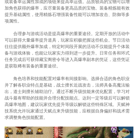
或装备幸运属性加成的项链来提高幸运值。品质较高的宝物可以增
加角色获得的爆率，应尽量装备更高品质的宝物。装备精炼能有效
提升基础属性，使用精炼石增强装备性能可以增加攻击、防御等多
项属性。
合理参与游戏活动是提高爆率的重要途径。定期开放的活动中
可以获得大量爆率提升道具，玩家应积极把握这些机会。节日活动
往往提供额外爆率加成，特定时间段开展的活动不仅能提升个体装
备与游戏体验，也能让玩家实力得到进一步提升。日常任务和环式
任务完成后可获得藏宝阁密令等进入高爆率副本的凭证，这些凭证
是获取稀有装备的重要途径。
角色培养和技能配置对爆率有间接影响。选择合适的角色职业
并了解各职业特点是基础，战士擅长近战攻击，法师具备高魔法输
出，道士则擅长辅助治疗。通过不断升级技能来优化配置，学习对
战斗最有帮助的技能并合理分配技能点。达到一定等级后可以解锁
高爆率地图，建议玩家优先提升等级以解锁这些特殊区域。天赋神
技系统允许玩家通过天赋点来升级技能，应根据自身偏好和战术需
求调整角色技能配置。