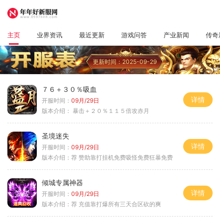
主页
业界资讯
最近更新
游戏问答
产业新闻
传奇
更新时间：2025-09-29
７６＋３０％吸血
详情
开服时间：
09月/29日
版本介绍：
暴击＋２０％１１５倍攻赤月
圣境迷失
详情
开服时间：
09月/29日
版本介绍：
荐 赞助靠打挂机免费吸怪免费狂暴免费
倾城专属神器
详情
开服时间：
09月/29日
版本介绍：
荐 充值靠打爆所有三天合区砍的爽