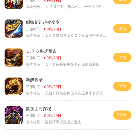
开服时间：
09月/29日
版本介绍：
１.７６赤月小极品+4，一张月卡走天涯c
倒赔超超超变变变
详情
开服时间：
09月/29日
版本介绍：
１００倍加速１０００％爆率中变迷失单职
１.７６卧虎复古
详情
开服时间：
09月/29日
版本介绍：
１７６装备简单经典还原极致新版
新醉梦录
详情
开服时间：
09月/29日
版本介绍：
充值可打装备保值真实追梦小资天堂
僵夜山海探秘
详情
开服时间：
09月/29日
版本介绍：
盗墓暗黑沉默复古迷失