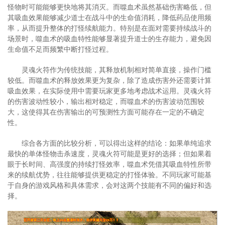
怪物时可能能够更快地将其消灭。而噬血术虽然基础伤害略低，但
其吸血效果能够减少道士在战斗中的生命值消耗，降低药品使用频
率，从而提升整体的打怪续航能力。特别是在面对需要持续战斗的
场景时，噬血术的吸血特性能够显著提升道士的生存能力，避免因
生命值不足而频繁中断打怪过程。
灵魂火符作为传统技能，其释放机制相对简单直接，操作门槛
较低。而噬血术的释放效果更为复杂，除了造成伤害外还需要计算
吸血效果，在实际使用中需要玩家更多地考虑战术运用。灵魂火符
的伤害波动性较小，输出相对稳定，而噬血术的伤害波动范围较
大，这使得其在伤害输出的可预测性方面可能存在一定的不确定
性。
综合各方面的比较分析，可以得出这样的结论：如果单纯追求
最快的单体怪物击杀速度，灵魂火符可能是更好的选择；但如果着
眼于长时间、高强度的持续打怪效率，噬血术凭借其吸血特性所带
来的续航优势，往往能够提供更稳定的打怪体验。不同玩家可能基
于自身的游戏风格和具体需求，会对这两个技能有不同的偏好和选
择。