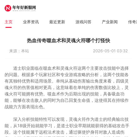
主页
业界资讯
最近更新
游戏问答
产业新闻
传奇
热血传奇噬血术和灵魂火符哪个打怪快
来源：本站
2026-05-01 03:32
道士职业面临在噬血术和灵魂火符这两个主要攻击技能中选择
的问题。根据多个玩家社区和专业游戏攻略的分析，这两个技能各
有其独特优势和适用场景。单纯从基础伤害输出角度来看，四级灵
魂火符的伤害值相对更高，这意味着在单纯的伤害数值比较上，灵
魂火符可能拥有优势。噬血术作为后期出现的技能，具备吸血功
能，能够在攻击敌人的同时为自己回复生命值，这使得其在持续作
战能力方面表现出色。
深入分析技能特性可以发现，灵魂火符作为道士的经典输出技
能，从18级开始就能学习，是道士职业早期就能获得的基础攻击手
段。这个技能属于远程法术攻击，通过驱使护身符对敌人造成伤